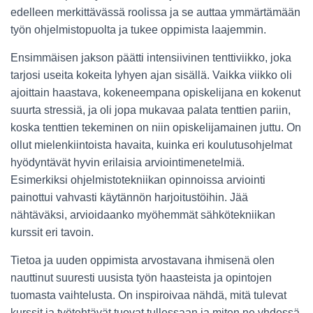
edelleen merkittävässä roolissa ja se auttaa ymmärtämään
työn ohjelmistopuolta ja tukee oppimista laajemmin.
Ensimmäisen jakson päätti intensiivinen tenttiviikko, joka
tarjosi useita kokeita lyhyen ajan sisällä. Vaikka viikko oli
ajoittain haastava, kokeneempana opiskelijana en kokenut
suurta stressiä, ja oli jopa mukavaa palata tenttien pariin,
koska tenttien tekeminen on niin opiskelijamainen juttu. On
ollut mielenkiintoista havaita, kuinka eri koulutusohjelmat
hyödyntävät hyvin erilaisia arviointimenetelmiä.
Esimerkiksi ohjelmistotekniikan opinnoissa arviointi
painottui vahvasti käytännön harjoitustöihin. Jää
nähtäväksi, arvioidaanko myöhemmät sähkötekniikan
kurssit eri tavoin.
Tietoa ja uuden oppimista arvostavana ihmisenä olen
nauttinut suuresti uusista työn haasteista ja opintojen
tuomasta vaihtelusta. On inspiroivaa nähdä, mitä tulevat
kurssit ja työtehtävät tuovat tullessaan ja miten ne yhdessä