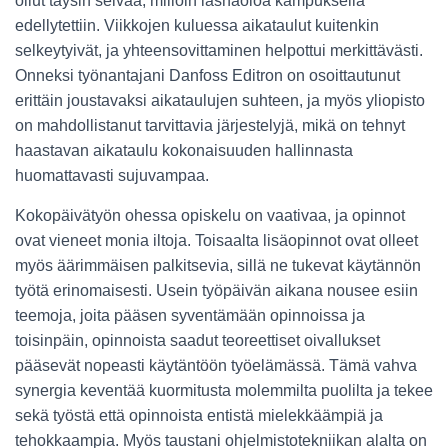
ollut täysin selvää, milloin läsnäoloa kampuksella
edellytettiin. Viikkojen kuluessa aikataulut kuitenkin
selkeytyivät, ja yhteensovittaminen helpottui merkittävästi.
Onneksi työnantajani Danfoss Editron on osoittautunut
erittäin joustavaksi aikataulujen suhteen, ja myös yliopisto
on mahdollistanut tarvittavia järjestelyjä, mikä on tehnyt
haastavan aikataulu kokonaisuuden hallinnasta
huomattavasti sujuvampaa.
Kokopäivätyön ohessa opiskelu on vaativaa, ja opinnot
ovat vieneet monia iltoja. Toisaalta lisäopinnot ovat olleet
myös äärimmäisen palkitsevia, sillä ne tukevat käytännön
työtä erinomaisesti. Usein työpäivän aikana nousee esiin
teemoja, joita pääsen syventämään opinnoissa ja
toisinpäin, opinnoista saadut teoreettiset oivallukset
pääsevät nopeasti käytäntöön työelämässä. Tämä vahva
synergia keventää kuormitusta molemmilta puolilta ja tekee
sekä työstä että opinnoista entistä mielekkäämpiä ja
tehokkaampia. Myös taustani ohjelmistotekniikan alalta on