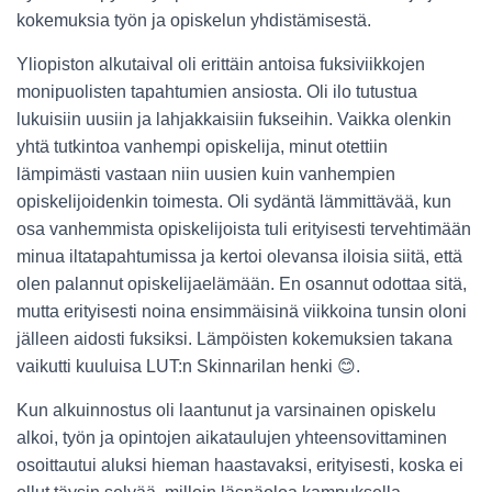
kokemuksia työn ja opiskelun yhdistämisestä.
Yliopiston alkutaival oli erittäin antoisa fuksiviikkojen
monipuolisten tapahtumien ansiosta. Oli ilo tutustua
lukuisiin uusiin ja lahjakkaisiin fukseihin. Vaikka olenkin
yhtä tutkintoa vanhempi opiskelija, minut otettiin
lämpimästi vastaan niin uusien kuin vanhempien
opiskelijoidenkin toimesta. Oli sydäntä lämmittävää, kun
osa vanhemmista opiskelijoista tuli erityisesti tervehtimään
minua iltatapahtumissa ja kertoi olevansa iloisia siitä, että
olen palannut opiskelijaelämään. En osannut odottaa sitä,
mutta erityisesti noina ensimmäisinä viikkoina tunsin oloni
jälleen aidosti fuksiksi. Lämpöisten kokemuksien takana
vaikutti kuuluisa LUT:n Skinnarilan henki 😊.
Kun alkuinnostus oli laantunut ja varsinainen opiskelu
alkoi, työn ja opintojen aikataulujen yhteensovittaminen
osoittautui aluksi hieman haastavaksi, erityisesti, koska ei