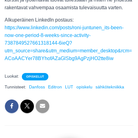
rakentavat vahvempaa osaamista tulevaisuutta varten.
Alkuperäinen LinkedIn postaus:
https://www.linkedin.com/posts/roni-juntunen_its-been-
now-one-period-8-weeks-since-activity-
7387849527661318144-6ieQ?
utm_source=share&utm_medium=member_desktop&rcm=
ACoAACYer78BYhofAZaGlSbg9AgPzjHO2tte8iw
Luokat:
OPISKELUT
Tunnisteet:
Danfoss
Editron
LUT
opiskelu
sähkötekniikka