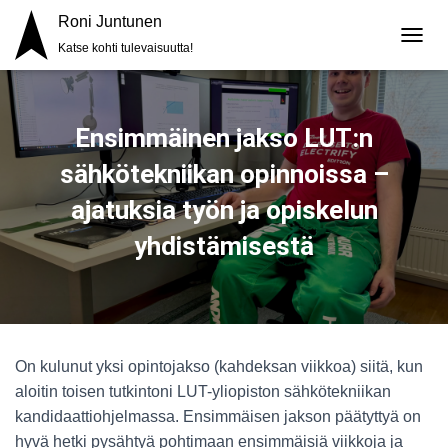
Roni Juntunen
Katse kohti tulevaisuutta!
V
A
I
H
D
Ensimmäinen jakso LUT:n
A
N
sähkötekniikan opinnoissa –
A
V
ajatuksia työn ja opiskelun
I
yhdistämisestä
G
O
I
N
T
I
On kulunut yksi opintojakso (kahdeksan viikkoa) siitä, kun
aloitin toisen tutkintoni LUT-yliopiston sähkötekniikan
kandidaattiohjelmassa. Ensimmäisen jakson päätyttyä on
hyvä hetki pysähtyä pohtimaan ensimmäisiä viikkoja ja