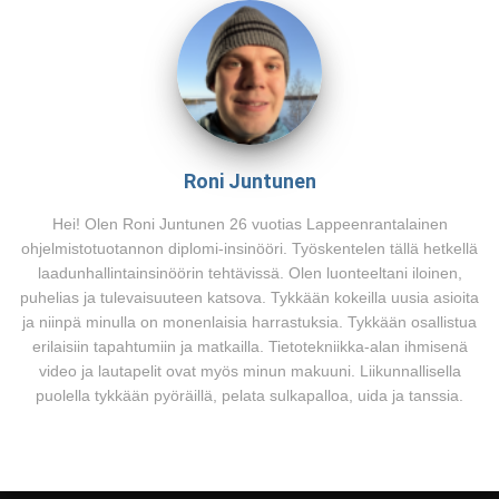
Roni Juntunen
Hei! Olen Roni Juntunen 26 vuotias Lappeenrantalainen
ohjelmistotuotannon diplomi-insinööri. Työskentelen tällä hetkellä
laadunhallintainsinöörin tehtävissä. Olen luonteeltani iloinen,
puhelias ja tulevaisuuteen katsova. Tykkään kokeilla uusia asioita
ja niinpä minulla on monenlaisia harrastuksia. Tykkään osallistua
erilaisiin tapahtumiin ja matkailla. Tietotekniikka-alan ihmisenä
video ja lautapelit ovat myös minun makuuni. Liikunnallisella
puolella tykkään pyöräillä, pelata sulkapalloa, uida ja tanssia.